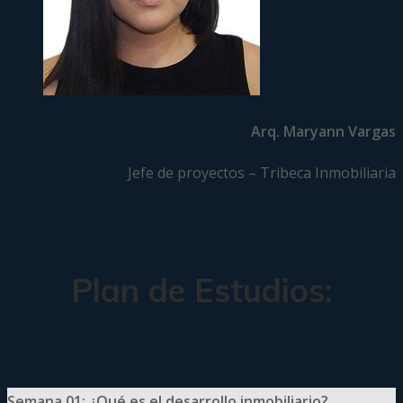
Arq. Maryann Vargas
Jefe de proyectos – Tribeca Inmobiliaria
Plan de Estudios:
Semana 01: ¿Qué es el desarrollo inmobiliario?