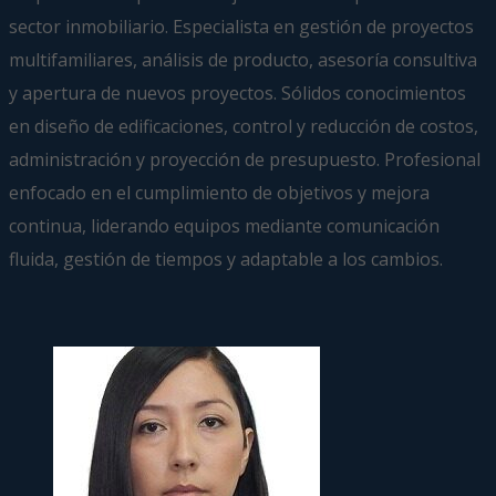
sector inmobiliario. Especialista en gestión de proyectos
multifamiliares, análisis de producto, asesoría consultiva
y apertura de nuevos proyectos. Sólidos conocimientos
en diseño de edificaciones, control y reducción de costos,
administración y proyección de presupuesto. Profesional
enfocado en el cumplimiento de objetivos y mejora
continua, liderando equipos mediante comunicación
fluida, gestión de tiempos y adaptable a los cambios.