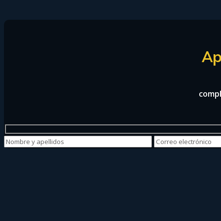
Ap
compl